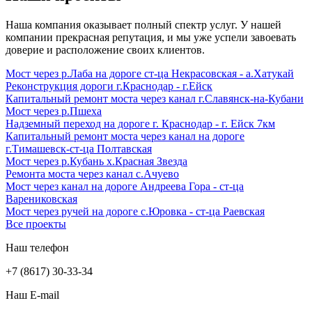
Наша компания оказывает полный спектр услуг. У нашей
компании прекрасная репутация, и мы уже успели завоевать
доверие и расположение своих клиентов.
Мост через р.Лаба на дороге ст-ца Некрасовская - а.Хатукай
Реконструкция дороги г.Краснодар - г.Ейск
Капитальный ремонт моста через канал г.Славянск-на-Кубани
Мост через р.Пшеха
Надземный переход на дороге г. Краснодар - г. Ейск 7км
Капитальный ремонт моста через канал на дороге
г.Тимашевск-ст-ца Полтавская
Мост через р.Кубань х.Красная Звезда
Ремонта моста через канал с.Ачуево
Мост через канал на дороге Андреева Гора - ст-ца
Варениковская
Мост через ручей на дороге с.Юровка - ст-ца Раевская
Все проекты
Наш телефон
+7 (8617) 30-33-34
Наш E-mail